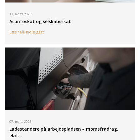
11. marts 2025
Acontoskat og selskabsskat
Læs hele indlægget
07. marts 2025
Ladestandere på arbejdspladsen – momsfradrag,
elaf…