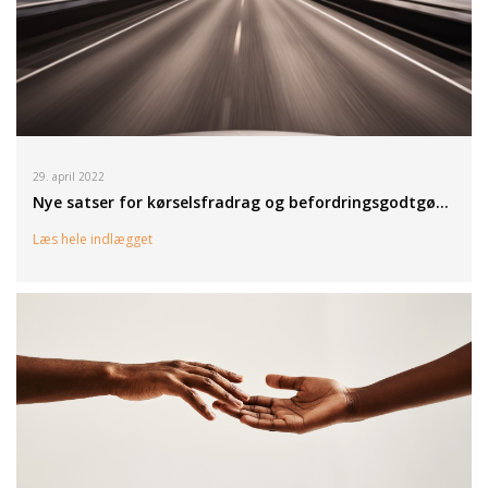
29. april 2022
Nye satser for kørselsfradrag og befordringsgodtgø…
Læs hele indlægget