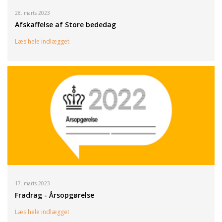
28. marts 2023
Afskaffelse af Store bededag
Læs hele indlægget
17. marts 2023
Fradrag - Årsopgørelse
Læs hele indlægget